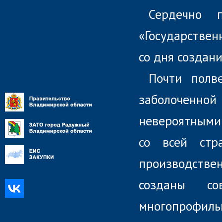
Противодействие
Сердечно 
коррупции
СМИ о предприятии
«Государстве
Контактная информация
со дня создан
Почти полв
заболоченн
невероятными
со всей стр
производствен
созданы сов
многопрофил