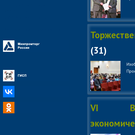
Противодействие
коррупции
СМИ о предприятии
Контактная информация
Торжестве
(31)
Изоб
Прос
VI Вла
экономиче