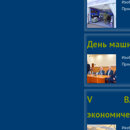
Изоб
Прос
День маши
Изоб
Прос
V Влад
экономиче
Изоб