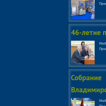
Прос
46-летие п
Изоб
Прос
Собрани
Владимирс
Изоб