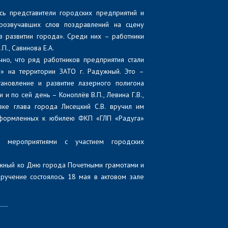
ись представители городских предприятий и
розвучавших слов поздравлений на сцену
в развитии города». Среди них – работники
П., Савинова Е.А.
но, что ряд работников предприятия стали
» на территории ЗАТО г. Радужный. Это –
тановление и развитие лазерного полигона
 по сей день – Коноплёв В.П., Левина Г.В.,
овке глава города Лисецкий С.В. вручил им
 оформленных к юбилею ФКП «ГЛП «Радуга»
и мероприятиями с участием городских
ужный ко Дню города Почетными грамотами и
ручение состоялось 18 мая в актовом зале