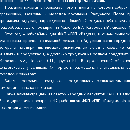
посвященных 54-летию со дня основания города Радужный.
Праздник начался с торжественного митинга, на котором собрал
организаций, ветераны и молодое поколение Радужного. После п
пригласили радужан, награжденных юбилейной медалью «За заслуги 
градообразующего предприятия: Жаренов В.А., Каюрова Е.В., Киселев И.
Этот год – юбилейный для ФКП «ГЛП «Радуга», и очень символич
участниками проекта социальной рекламы «Радужный вами гордится
ветераны предприятия, внесшие значительный вклад в создание, с
«Радуга» и продолжающие достойно трудиться на родном предприятии и
Морозова А.А., Новиков С.Н., Прусов В.В. В торжественной обстан
свидетельства участников. Их портреты размещены на специально
городских баннерах.
Затем программа праздника продолжилась развлекательным
самодеятельных коллективов.
Также администрацией и Советом народных депутатов ЗАТО г. Рад
Благодарностями поощрены 47 работников ФКП «ГЛП «Радуга». Их в
городской администрации.